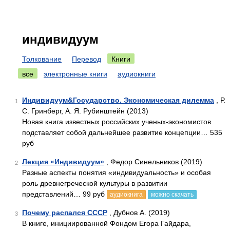
индивидуум
Толкование
Перевод
Книги
все
электронные книги
аудиокниги
Индивидуум&Государство. Экономическая дилемма
, Р.
1
С. Гринберг, А. Я. Рубинштейн (2013)
Новая книга известных российских ученых-экономистов
подставляет собой дальнейшее развитие концепции… 535
руб
Лекция «Индивидуум»
, Федор Синельников (2019)
2
Разные аспекты понятия «индивидуальность» и особая
роль древнегреческой культуры в развитии
представлений… 99 руб
аудиокнига
можно скачать
Почему распался СССР
, Дубнов А. (2019)
3
В книге, инициированной Фондом Егора Гайдара,